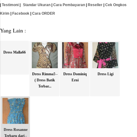
|
Testimoni
|
Standar Ukuran
|
Cara Pembayaran
|
Reseller
|
Cek Ongkos
Kirim
|
Facebook
|
Cara ORDER
Yang Lain :
Dress Malla66
Dress Rimma5 -
Dress Dominiq
Dress Ligi
( Dress Batik
Erni
Terbar...
Dress Roxanne
Terbaru dari -