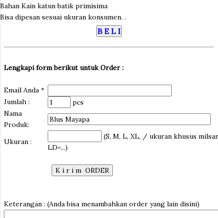
Bahan Kain katun batik primisima
Bisa dipesan sesuai ukuran konsumen. .
Lengkapi form berikut untuk Order :
Email Anda *
Jumlah :
pcs
Nama
Produk:
(S, M, L, XL, / ukuran khusus milsa
Ukuran :
LD=...)
Keterangan : (Anda bisa menambahkan order yang lain disini)